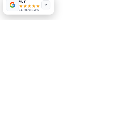
4.7
Política de la tienda
few days ago
Verified
34 REVIEWS
Métodos de pago
Socials
Facebook
Instagram
Se el primero en saberlo
Suscríbete a nuestro boletín