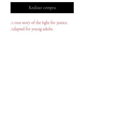
Realizar compra
A true story of the fight for justice.
Adapted for young adults.
Libros MeJah, Inc.
2083 Filadelfia Pike
Claymont, DE 19703
302-793-3424
mejahinc@yahoo.com
Comercio