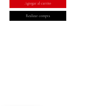
Agregar al carrito
Realizar compra
Libros MeJah, Inc.
2083 Filadelfia Pike
Claymont, DE 19703
302-793-3424
mejahinc@yahoo.com
Comercio
Preguntas más frecuentes