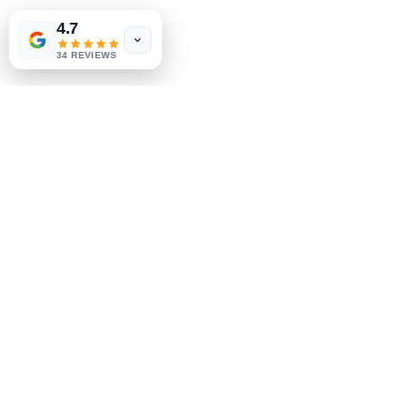
Envío y devoluciones
4.7
Política de la tienda
34 REVIEWS
Métodos de pago
Socials
Facebook
Instagram
Se el primero en saberlo
Suscríbete a nuestro boletín