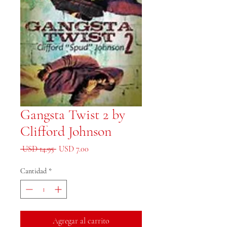
Gangsta Twist 2 by
Clifford Johnson
Precio
Precio de oferta
 USD 14.95 
USD 7.00
Cantidad
*
Agregar al carrito