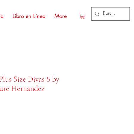
ía
Libro en Línea
More
Plus Size Divas 8 by
sure Hernandez
Precio de oferta
0