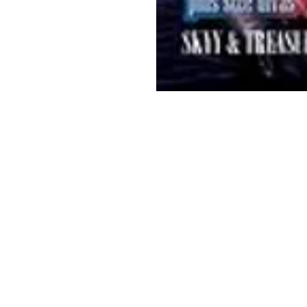
Libros MeJah, Inc.
2083 Filadelfia Pike
Claymont, DE 19703