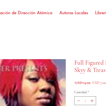
cación de Dirección Atómica
Autoras Locales
Librer
Full Figured 
Skyy & Trea
Precio
 USD 14.95 
USD 7.0
Cantidad
*