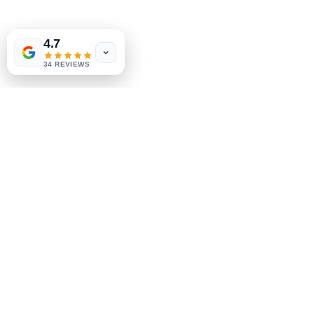
Preguntas más frecuentes
Envío y devoluciones
4.7
Política de la tienda
34 REVIEWS
Métodos de pago
Socials
Facebook
Instagram
Se el primero en saberlo