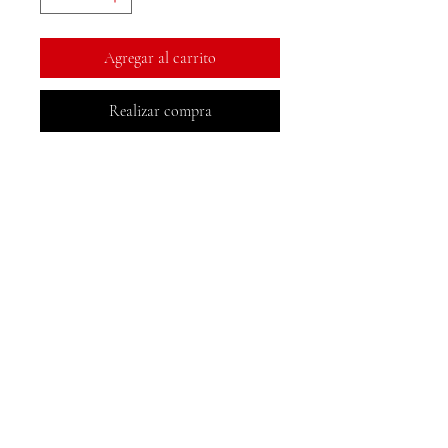
Agregar al carrito
Realizar compra
Libros MeJah, Inc.
2083 Filadelfia Pike
Claymont, DE 19703
302-793-3424
mejahinc@yahoo.com
Comercio