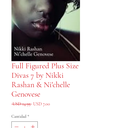
Full Figured Plus Size
Divas 7 by Nikki
Rashan & Ni'chelle
Genovese
Precio
Precio de oferta
 USD 14.95 
USD 7.00
Cantidad
*