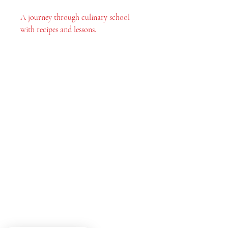
A journey through culinary school
with recipes and lessons.
Libros MeJah, Inc.
2083 Filadelfia Pike
Claymont, DE 19703
302-793-3424
mejahinc@yahoo.com
Comercio
Preguntas más frecuentes
Envío y devoluciones
Tinderbox by