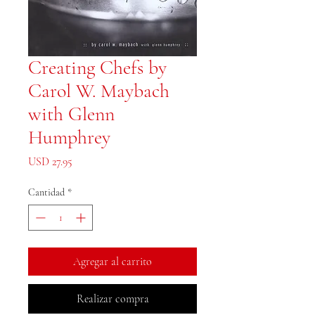
Creating Chefs by
Carol W. Maybach
with Glenn
Humphrey
Precio
USD 27.95
Cantidad
*
Agregar al carrito
Realizar compra