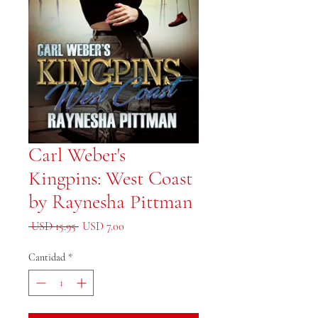
Carl Weber's
Kingpins: West Coast
by Raynesha Pittman
Precio
Precio de oferta
 USD 15.95 
USD 7.00
Cantidad
*