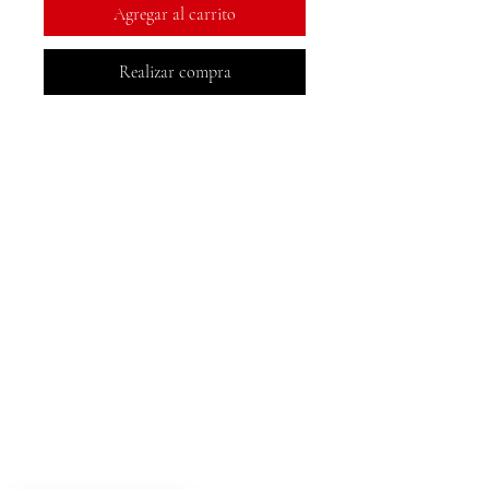
Agregar al carrito
Realizar compra
Libros MeJah, Inc.
2083 Filadelfia Pike
Claymont, DE 19703
302-793-3424
mejahinc@yahoo.com
Comercio
Preguntas más frecuentes
Las Vegas
US