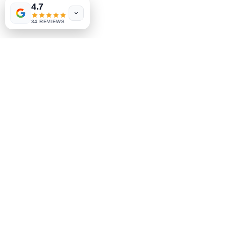
W.A. Simpson
4.7
Política de la tienda
few days ago
Verified
34 REVIEWS
Métodos de pago
Socials
Facebook
Instagram
Se el primero en saberlo
Suscríbete a nuestro boletín