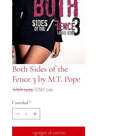
Both Sides of the
Fence 3 by M.T. Pope
Precio
Precio de oferta
 USD 14.95 
USD 7.00
Cantidad
*
Agregar al carrito