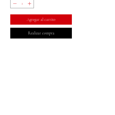
Agregar al carrito
Realizar compra
Libros MeJah, Inc.
2083 Filadelfia Pike
Claymont, DE 19703
302-793-3424
mejahinc@yahoo.com
Comercio