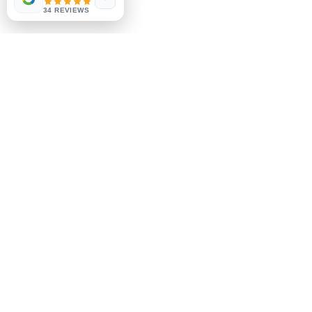
Métodos de pago
34 REVIEWS
Socials
Facebook
Instagram
Se el primero en saberlo
Suscríbete a nuestro boletín
Suscribir