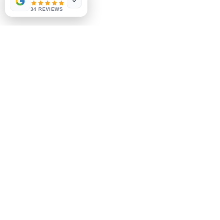
Métodos de pago
34 REVIEWS
Socials
Facebook
Instagram
Se el primero en saberlo
Suscríbete a nuestro boletín