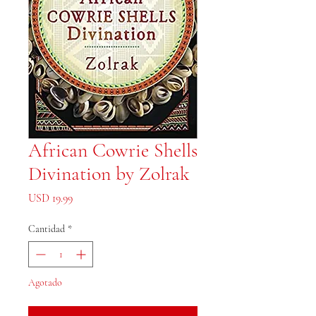
African Cowrie Shells
Divination by Zolrak
Precio
USD 19.99
Cantidad
*
Agotado