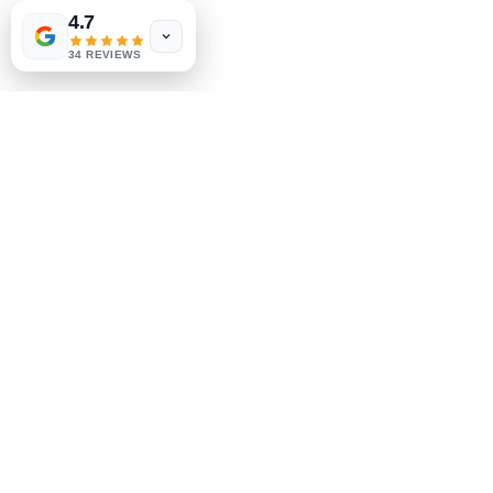
4.7
Política de la tienda
34 REVIEWS
Métodos de pago
Socials
Facebook
Instagram
Se el primero en saberlo
Suscríbete a nuestro boletín