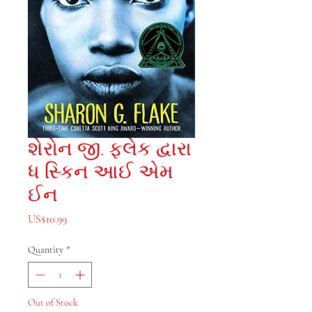
શેરોન જી. ફ્લેક દ્વારા
ધ સ્કિન આઈ એમ
ઈન
Price
US$10.99
Quantity
*
Out of Stock